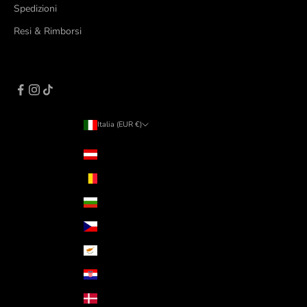
Spedizioni
Resi & Rimborsi
Italia (EUR €)
Paese/Area geografica
Austria (EUR €)
Belgio (EUR €)
Bulgaria (EUR €)
Cechia (CZK Kč)
Cipro (EUR €)
Croazia (EUR €)
Danimarca (DKK kr.)