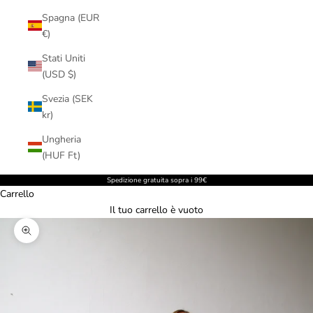
Spagna (EUR
€)
Stati Uniti
(USD $)
Svezia (SEK
kr)
Ungheria
(HUF Ft)
Spedizione gratuita sopra i 99€
Carrello
Il tuo carrello è vuoto
Ingrandisci immagine