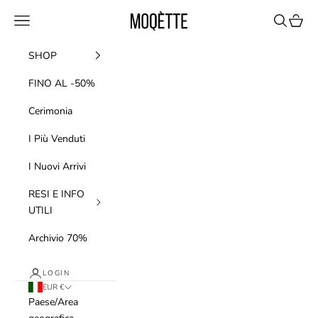
Vai al contenuto
Moqette
Menù
Cerca
Carrell
SHOP
FINO AL -50%
Cerimonia
I Più Venduti
I Nuovi Arrivi
RESI E INFO
UTILI
Archivio 70%
LOGIN
EUR €
Paese/Area