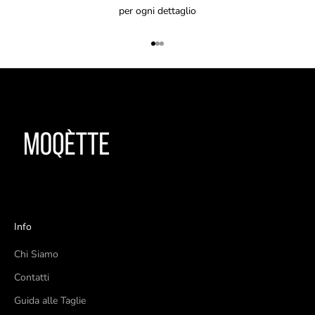
per ogni dettaglio
Vai all'articolo 1
Vai all'articolo 2
Vai all'articolo 3
Info
Chi Siamo
Contatti
Guida alle Taglie