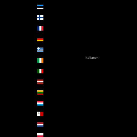
Estonia (EUR €)
Finlandia (EUR €)
Francia (EUR €)
Germania (EUR €)
Grecia (EUR €)
Italiano
Irlanda (EUR €)
Lingua
Italia (EUR €)
Italiano
Lettonia (EUR €)
English
Lituania (EUR €)
Lussemburgo (EUR €)
Malta (EUR €)
Paesi Bassi (EUR €)
Polonia (PLN zł)