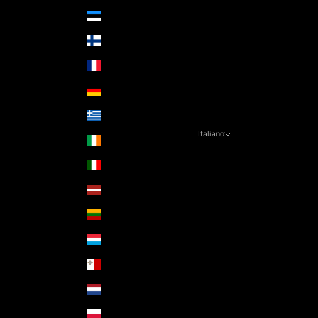
Estonia (EUR €)
Finlandia (EUR €)
Francia (EUR €)
Germania (EUR €)
Grecia (EUR €)
Italiano
Irlanda (EUR €)
Lingua
Italia (EUR €)
Italiano
Lettonia (EUR €)
English
Lituania (EUR €)
Lussemburgo (EUR €)
Malta (EUR €)
Paesi Bassi (EUR €)
Polonia (PLN zł)