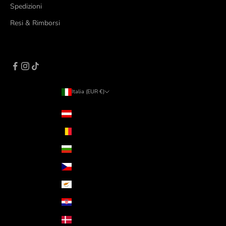
Spedizioni
Resi & Rimborsi
Italia (EUR €)
Paese/Area geografica
Austria (EUR €)
Belgio (EUR €)
Bulgaria (EUR €)
Cechia (CZK Kč)
Cipro (EUR €)
Croazia (EUR €)
Danimarca (DKK kr.)