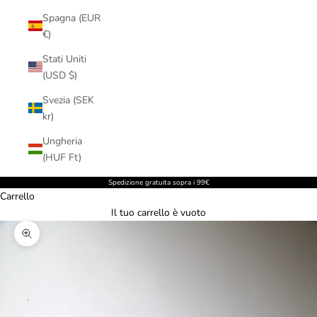
Spagna (EUR
€)
Stati Uniti
(USD $)
Svezia (SEK
kr)
Ungheria
(HUF Ft)
Spedizione gratuita sopra i 99€
Carrello
Il tuo carrello è vuoto
Ingrandisci immagine