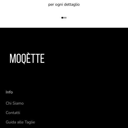
per ogni dettaglio
Vai all'articolo 1
Vai all'articolo 2
Vai all'articolo 3
Info
Chi Siamo
Contatti
Guida alle Taglie