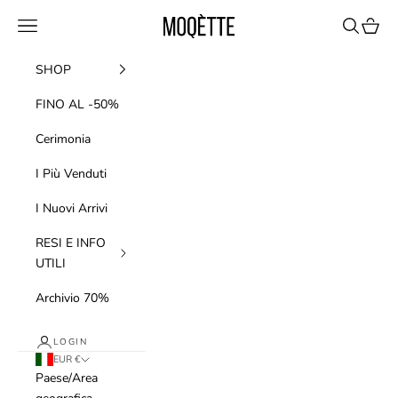
Vai al contenuto
Moqette
Menù
Cerca
Carrell
SHOP
FINO AL -50%
Cerimonia
I Più Venduti
I Nuovi Arrivi
RESI E INFO
UTILI
Archivio 70%
LOGIN
EUR €
Paese/Area